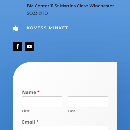
BM Center 11 St Martins Close Winchester
SO23 0HD
KÖVESS MINKET

Name
*
First
Last
Email
*