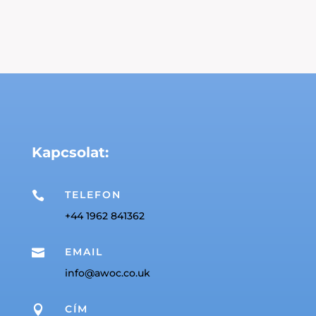
Kapcsolat:
TELEFON

+44 1962 841362
EMAIL

info@awoc.co.uk
CÍM
