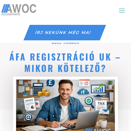
ÍRJ NEKÜNK MÉG MA!
SOLE TRADER
ÁFA REGISZTRÁCIÓ UK –
MIKOR KÖTELEZŐ?