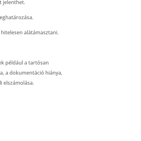
 jelenthet.
meghatározása.
 hitelesen alátámasztani.
ek például a tartósan
sa, a dokumentáció hiánya,
i elszámolása.