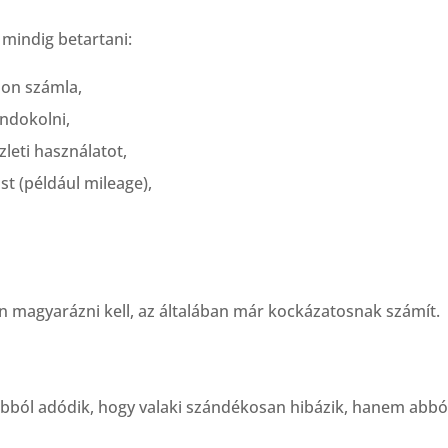
mindig betartani:
zon számla,
ndokolni,
zleti használatot,
st (például mileage),
n magyarázni kell, az általában már kockázatosnak számít.
ból adódik, hogy valaki szándékosan hibázik, hanem abból,