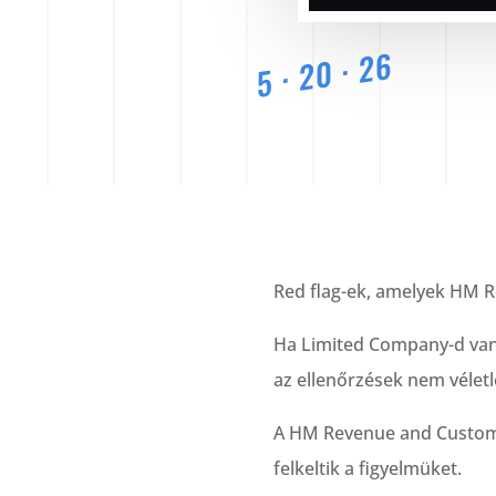
5 · 20 · 26
Red flag-ek, amelyek HM 
Ha Limited Company-d van a
az ellenőrzések nem vélet
A HM Revenue and Customs 
felkeltik a figyelmüket.