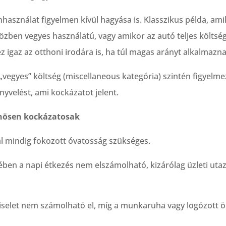
sználat figyelmen kívül hagyása is. Klasszikus példa, amik
özben vegyes használatú, vagy amikor az autó teljes költsé
z igaz az otthoni irodára is, ha túl magas arányt alkalmazna
vegyes” költség (miscellaneous kategória) szintén figyelmezt
nyvelést, ami kockázatot jelent.
önösen kockázatosak
l mindig fokozott óvatosság szükséges.
ében a napi étkezés nem elszámolható, kizárólag üzleti uta
iselet nem számolható el, míg a munkaruha vagy logózott öl