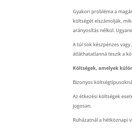
Gyakori probléma a magánha
költségét elszámolják, mik
arányosítás nélkül. Ugyane
A túl sok készpénzes vagy „
átláthatatlanná teszik a kö
Költségek, amelyek kül
Bizonyos költségtípusokná
Az étkezési költségek eset
jogosan.
Ruházatnál a hétköznapi v