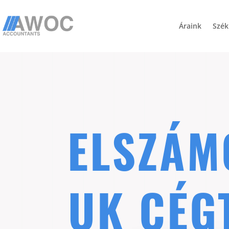
Áraink
Szék
ELSZÁM
UK CÉG