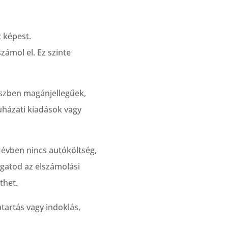
 képest.
zámol el. Ez szinte
részben magánjellegűek,
uházati kiadások vagy
k évben nincs autóköltség,
ogatod az elszámolási
thet.
tartás vagy indoklás,