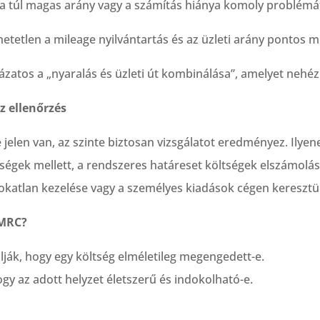
 a túl magas arány vagy a számítás hiánya komoly problémát
etetlen a mileage nyilvántartás és az üzleti arány pontos 
zatos a „nyaralás és üzleti út kombinálása”, amelyet nehéz
z ellenőrzés
jelen van, az szinte biztosan vizsgálatot eredményez. Ilyen
tségek mellett, a rendszeres határeset költségek elszámolá
okatlan kezelése vagy a személyes kiadások cégen keresztül
HMRC?
ják, hogy egy költség elméletileg megengedett-e.
ogy az adott helyzet életszerű és indokolható-e.