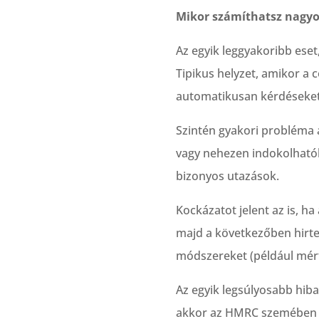
Mikor számíthatsz nagyob
Az egyik leggyakoribb eset
Tipikus helyzet, amikor a 
automatikusan kérdéseket 
Szintén gyakori probléma a
vagy nehezen indokolhatók
bizonyos utazások.
Kockázatot jelent az is, h
majd a következőben hirte
módszereket (például mérfö
Az egyik legsúlyosabb hiba
akkor az HMRC szemében a