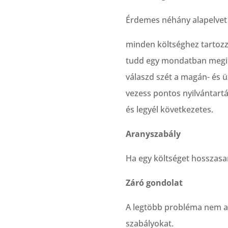
Érdemes néhány alapelvet 
minden költséghez tartoz
tudd egy mondatban megi
válaszd szét a magán- és ü
vezess pontos nyilvántartá
és legyél következetes.
Aranyszabály
Ha egy költséget hosszasa
Záró gondolat
A legtöbb probléma nem ab
szabályokat.