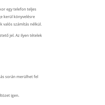
or egy telefon teljes
ge kerül könyvelésre
k valós számítás nélkül.
ető jel. Az ilyen tételek
zás során merülhet fel
tözet igen.