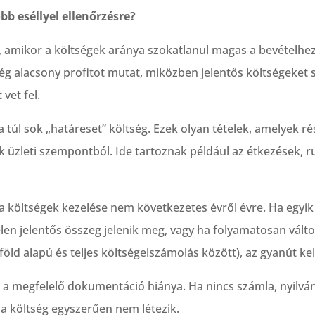
b eséllyel ellenőrzésre?
, amikor a költségek aránya szokatlanul magas a bevételhez
cég alacsony profitot mutat, miközben jelentős költségeket s
vet fel.
 túl sok „határeset” költség. Ezek olyan tételek, amelyek 
 üzleti szempontból. Ide tartoznak például az étkezések, r
a a költségek kezelése nem következetes évről évre. Ha egyi
len jelentős összeg jelenik meg, vagy ha folyamatosan vált
ld alapú és teljes költségelszámolás között), az gyanút kel
 a megfelelő dokumentáció hiánya. Ha nincs számla, nyilván
 költség egyszerűen nem létezik.