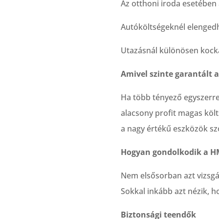
Az otthoni iroda esetében
Autóköltségeknél elengedh
Utazásnál különösen kocká
Amivel szinte garantált a
Ha több tényező egyszerre 
alacsony profit magas köl
a nagy értékű eszközök sz
Hogyan gondolkodik a 
Nem elsősorban azt vizsgál
Sokkal inkább azt nézik, h
Biztonsági teendők