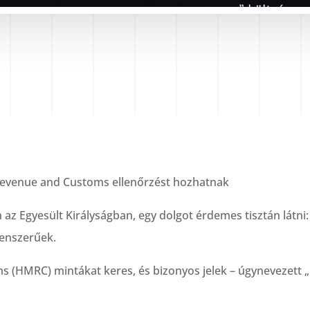
Revenue and Customs ellenőrzést hozhatnak
z Egyesült Királyságban, egy dolgot érdemes tisztán látni:
lenszerűek.
(HMRC) mintákat keres, és bizonyos jelek – úgynevezett „re