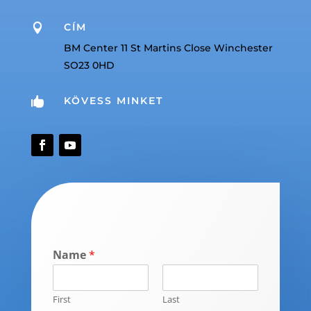
CÍM

BM Center 11 St Martins Close Winchester
SO23 0HD
KÖVESS MINKET

Name
*
First
Last