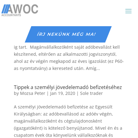
Magánvállalkozó – Alkalmazott
by
Mozsa Peter
|
Nov 17, 2020
|
Sole trader
ÍRJ NEKÜNK MÉG MA!
Az angliai adóév április 6-tól a következő év április 5-
ig tart. Magánvállalkozóként saját adóbevallást kell
készítened, eltérően az alkalmazotti jogviszonytól,
ahol az év végén megkapod az éves igazolást (ez P60-
as nyomtatvány) a kereseted után. Amíg...
Tippek a személyi jövedelemadó befizetéséhez
by
Mozsa Peter
|
Jan 19, 2020
|
Sole trader
A személyi jövedelemadó befizetése az Egyesült
Királyságban: az adóbevallásod az adóév végén,
magánvállalkozóként és cégtulajdonosként
(igazgatóként) is kötelező benyújtanod. Mivel én és a
csapatom évek óta könyvelünk vállalkozóknak és