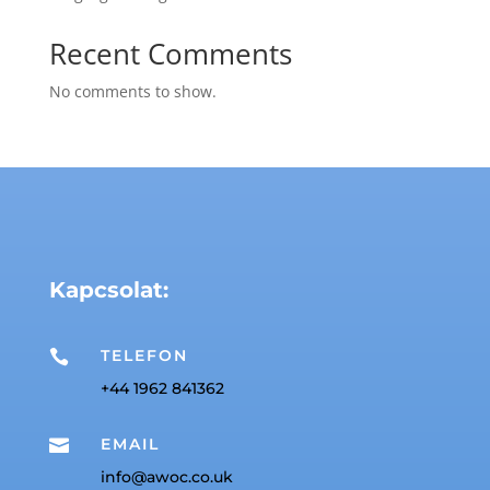
Recent Comments
No comments to show.
Kapcsolat:
TELEFON

+44 1962 841362
EMAIL

info@awoc.co.uk