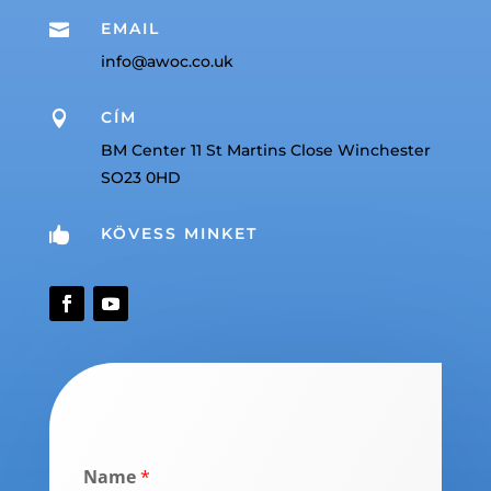
EMAIL

info@awoc.co.uk
CÍM

BM Center 11 St Martins Close Winchester
SO23 0HD
KÖVESS MINKET

Name
*