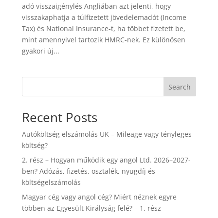
adó visszaigénylés Angliában azt jelenti, hogy
visszakaphatja a túlfizetett jövedelemadót (Income
Tax) és National Insurance-t, ha többet fizetett be,
mint amennyivel tartozik HMRC-nek. Ez különösen
gyakori új...
Search
Recent Posts
Autóköltség elszámolás UK – Mileage vagy tényleges
költség?
2. rész – Hogyan működik egy angol Ltd. 2026–2027-
ben? Adózás, fizetés, osztalék, nyugdíj és
költségelszámolás
Magyar cég vagy angol cég? Miért néznek egyre
többen az Egyesült Királyság felé? – 1. rész