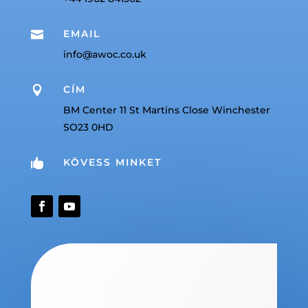
EMAIL

info@awoc.co.uk
CÍM

BM Center 11 St Martins Close Winchester
SO23 0HD
KÖVESS MINKET
