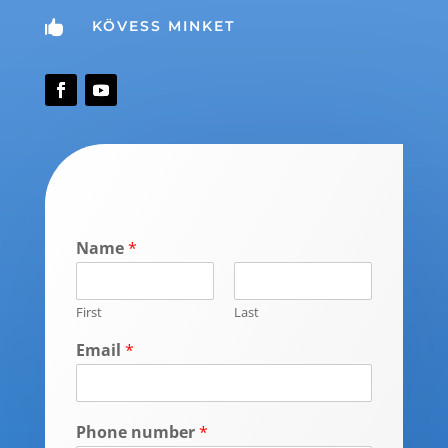
KÖVESS MINKET

Name
*
First
Last
Email
*
Phone number
*