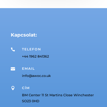
Kapcsolat:
TELEFON

+44 1962 841362
EMAIL

info@awoc.co.uk
CÍM

BM Center 11 St Martins Close Winchester
SO23 0HD