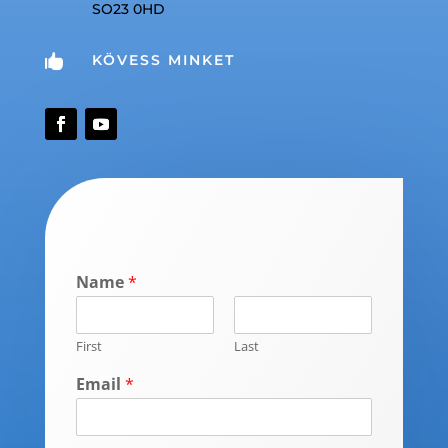
SO23 0HD
KÖVESS MINKET

Name
*
First
Last
Email
*