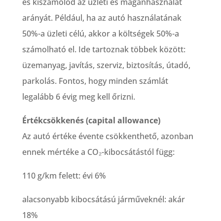
és kiszámolod az üzleti és magánhasználat
arányát. Például, ha az autó használatának
50%-a üzleti célú, akkor a költségek 50%-a
számolható el. Ide tartoznak többek között:
üzemanyag, javítás, szerviz, biztosítás, útadó,
parkolás. Fontos, hogy minden számlát
legalább 6 évig meg kell őrizni.
Értékcsökkenés (capital allowance)
Az autó értéke évente csökkenthető, azonban
ennek mértéke a CO₂-kibocsátástól függ:
110 g/km felett: évi 6%
alacsonyabb kibocsátású járműveknél: akár
18%