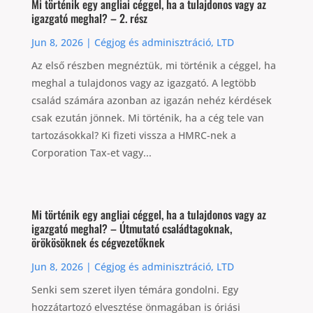
Mi történik egy angliai céggel, ha a tulajdonos vagy az
igazgató meghal? – 2. rész
Jun 8, 2026
|
Cégjog és adminisztráció
,
LTD
Az első részben megnéztük, mi történik a céggel, ha
meghal a tulajdonos vagy az igazgató. A legtöbb
család számára azonban az igazán nehéz kérdések
csak ezután jönnek. Mi történik, ha a cég tele van
tartozásokkal? Ki fizeti vissza a HMRC-nek a
Corporation Tax-et vagy...
Mi történik egy angliai céggel, ha a tulajdonos vagy az
igazgató meghal? – Útmutató családtagoknak,
örökösöknek és cégvezetőknek
Jun 8, 2026
|
Cégjog és adminisztráció
,
LTD
Senki sem szeret ilyen témára gondolni. Egy
hozzátartozó elvesztése önmagában is óriási