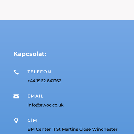
Kapcsolat:
TELEFON

+44 1962 841362
EMAIL

info@awoc.co.uk
CÍM

BM Center 11 St Martins Close Winchester