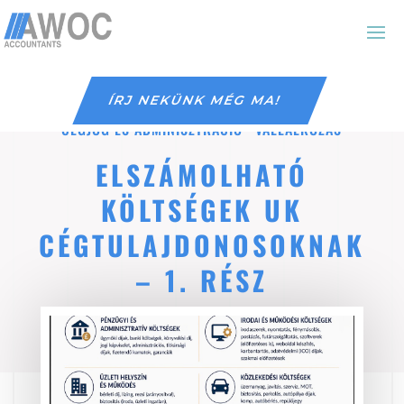
ÍRJ NEKÜNK MÉG MA!
CÉGJOG ÉS ADMINISZTRÁCIÓ
·
VÁLLALKOZÁS
ELSZÁMOLHATÓ
KÖLTSÉGEK UK
CÉGTULAJDONOSOKNAK
– 1. RÉSZ