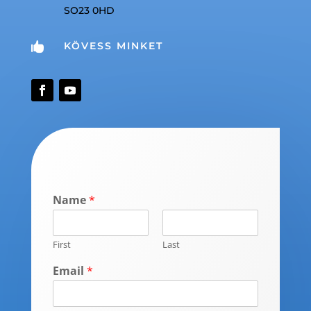
SO23 0HD
KÖVESS MINKET

Name
*
First
Last
Email
*