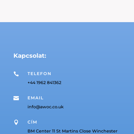
Kapcsolat:
TELEFON

+44 1962 841362
EMAIL

info@awoc.co.uk
CÍM

BM Center 11 St Martins Close Winchester