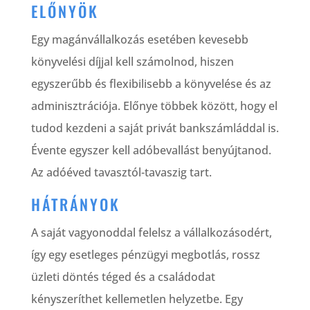
ELŐNYÖK
Egy magánvállalkozás esetében kevesebb
könyvelési díjjal kell számolnod, hiszen
egyszerűbb és flexibilisebb a könyvelése és az
adminisztrációja. Előnye többek között, hogy el
tudod kezdeni a saját privát bankszámláddal is.
Évente egyszer kell adóbevallást benyújtanod.
Az adóéved tavasztól-tavaszig tart.
HÁTRÁNYOK
A saját vagyonoddal felelsz a vállalkozásodért,
így egy esetleges pénzügyi megbotlás, rossz
üzleti döntés téged és a családodat
kényszeríthet kellemetlen helyzetbe. Egy