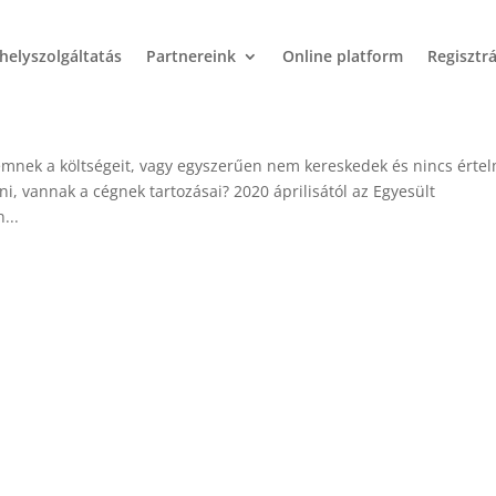
helyszolgáltatás
Partnereink
Online platform
Regisztr
zámolása Angliában
emnek a költségeit, vagy egyszerűen nem kereskedek és nincs érte
tni, vannak a cégnek tartozásai? 2020 áprilisától az Egyesült
...