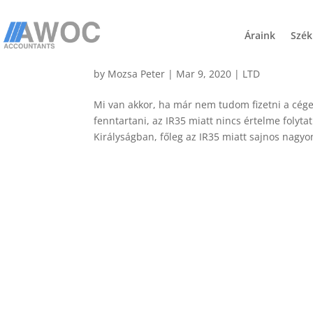
Áraink
Szék
Cég megszüntetése / fels
by
Mozsa Peter
|
Mar 9, 2020
|
LTD
Mi van akkor, ha már nem tudom fizetni a cég
fenntartani, az IR35 miatt nincs értelme folyta
Királyságban, főleg az IR35 miatt sajnos nagyon