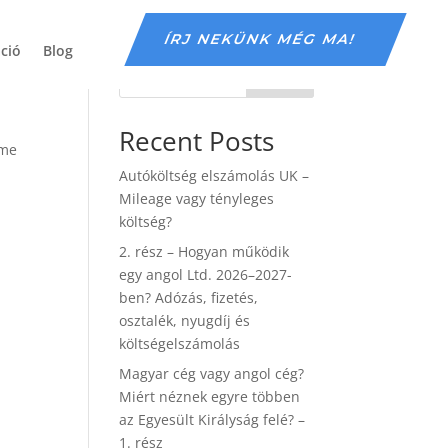
ÍRJ NEKÜNK MÉG MA!
áció
Blog
Search
Recent Posts
lme
Autóköltség elszámolás UK –
Mileage vagy tényleges
költség?
2. rész – Hogyan működik
egy angol Ltd. 2026–2027-
ben? Adózás, fizetés,
osztalék, nyugdíj és
költségelszámolás
Magyar cég vagy angol cég?
Miért néznek egyre többen
az Egyesült Királyság felé? –
1. rész