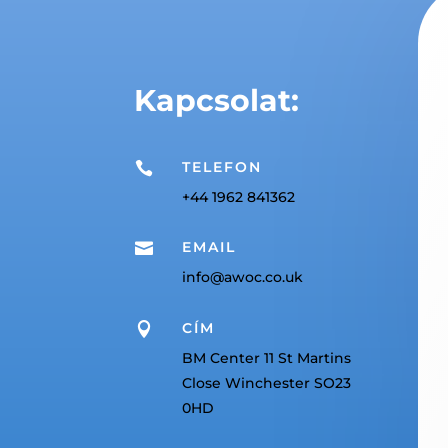
Kapcsolat:
TELEFON

+44 1962 841362
EMAIL

info@awoc.co.uk
CÍM

BM Center 11 St Martins
Close Winchester SO23
0HD