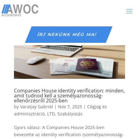
ÍRJ NEKÜNK MÉG MA!
Companies House identity verification: minden,
amit tudnod kell a személyazonosság-
ellenőrzésről 2025-ben
by
Varaljay Gabriel
|
Nov 7, 2025
|
Cégjog és
adminisztráció
,
LTD
,
Szabályozás
Gyors válasz: A Companies House 2025-ben
bevezette az identity verification (személyazonosság-