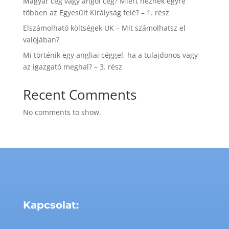
Magyar cég vagy angol cég? Miért néznek egyre
többen az Egyesült Királyság felé? – 1. rész
Elszámolható költségek UK – Mit számolhatsz el
valójában?
Mi történik egy angliai céggel, ha a tulajdonos vagy
az igazgató meghal? – 3. rész
Recent Comments
No comments to show.
Kapcsolat: