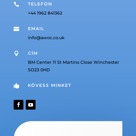
TELEFON

+44 1962 841362
EMAIL

info@awoc.co.uk
CÍM

BM Center 11 St Martins Close Winchester
SO23 0HD
KÖVESS MINKET
