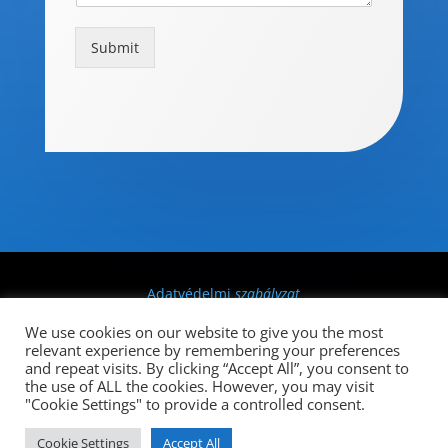
Submit
Adatvédelmi
szabályzat
We use cookies on our website to give you the most
Created by
MoonSite LTD
/ All rights reserved ©
relevant experience by remembering your preferences
and repeat visits. By clicking “Accept All”, you consent to
AWOC ACCOUNTANT 2018
the use of ALL the cookies. However, you may visit
"Cookie Settings" to provide a controlled consent.
Business vector created by vectorjuice -
Cookie Settings
Accept All
www.freepik.com